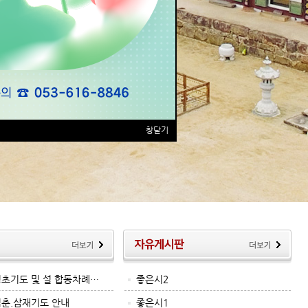
창닫기
 정초기도 및 설 합동차례…
좋은시2
입춘.삼재기도 안내
좋은시1