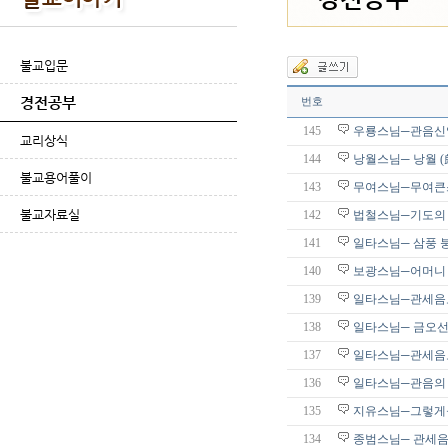
불교입문
경전공부
번호
145
우룡스님─관음신
교리상식
144
낭월스님─ 낭월 
불교용어풀이
143
무여스님─무여큰
불교자료실
142
법철스님─기도의
141
일타스님─ 삼풍 
140
보광스님─어머니
139
일타스님─관세음
138
일타스님─ 금오선
137
일타스님─관세음보
136
일타스님─관음의 
135
지유스님─그렇게
134
종범스님─ 관세음