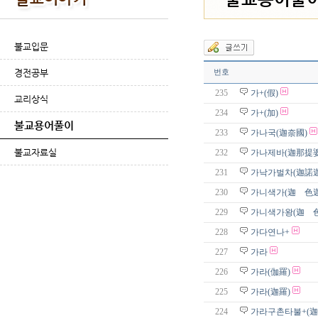
불교입문
경전공부
번호
235
가+(假)
교리상식
234
가+(加)
불교용어풀이
233
가나국(迦奈國)
불교자료실
232
가나제바(迦那提婆
231
가낙가벌차(迦諾
230
가니색가(迦 色迦
229
가니색가왕(迦 
228
가다연나+
227
가라
226
가라(伽羅)
225
가라(迦羅)
224
가라구촌타불+(