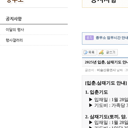
공지사항
이달의 행사
종무소 업무시간 안
행사갤러리
2025년 입춘, 삼재기도 안
글쓴이 :
비슬산용연사
날짜 :
2
[입춘.삼재기도 안내]
1. 입춘기도
▶ 입재일 :
1
월
28
일
▶
기도비 :
가족당
2. 삼재기도(토끼, 양,
▶
입재일 :
1
월
28
일