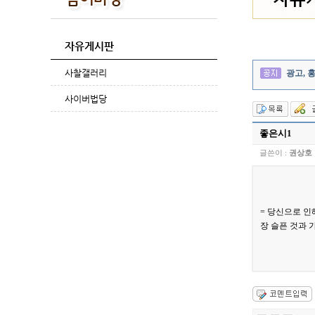
자유게시판
사찰갤러리
광고, 
사이버법당
좋은시1
글쓴이 :
권상호
= 당신으로 
장 슬픈 것과