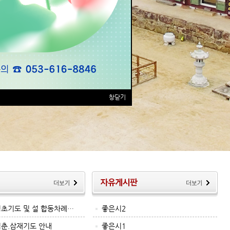
창닫기
 정초기도 및 설 합동차례…
좋은시2
입춘.삼재기도 안내
좋은시1