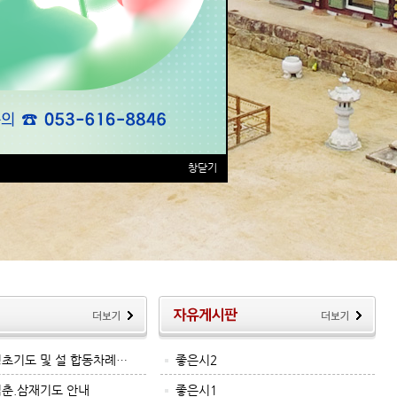
창닫기
 정초기도 및 설 합동차례…
좋은시2
입춘.삼재기도 안내
좋은시1