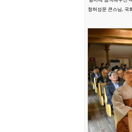
청허성문 큰스님, 국