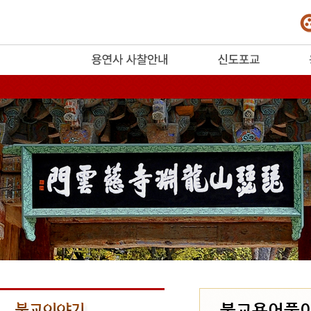
release
불교용어풀