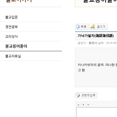
불교입문
경전공부
가낙가벌차(迦諾迦伐蹉)
교리상식
글쓴이 :
용연사
날짜 :
2014-06
불교용어풀이
불교자료실
카나카밧차의 음역. 16나한 
고 함.