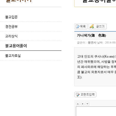
불교입문
경전공부
가니색가(迦 色迦)
교리상식
글쓴이 :
용연사
날짜 :
2014-06
불교용어풀이
불교자료실
고대 인도의 쿠샤나(Ku ana
년간 재위했으며, 사방을 정
의 페샤와르에 해당하는 푸루샤푸
큼 불교의 외호자로서 매우 
王).