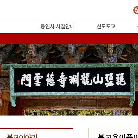
release
불교용어풀