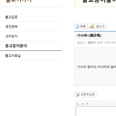
불교입문
경전공부
가사예+(迦沙曳)
교리상식
글쓴이 :
용연사
날짜 :
2014-06
불교용어풀이
불교자료실
가사의 원어인 카샤야의 음역.