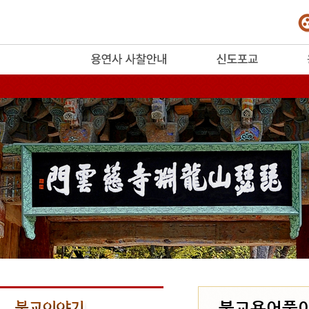
release
불교용어풀