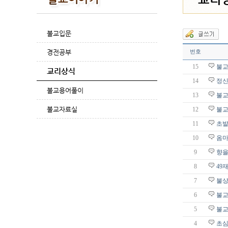
불교입문
경전공부
번호
15
불교
교리상식
14
정신
불교용어풀이
13
불교
불교자료실
12
불교
11
초
10
옴마
9
향을
8
49
7
불상
6
불교
5
불교
4
초심