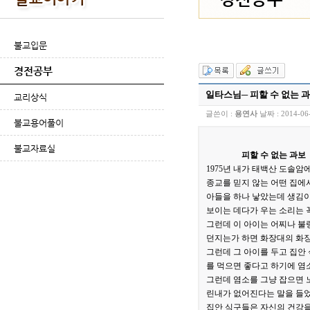
불교입문
경전공부
일타스님─ 피할 수 없는 
교리상식
글쓴이 :
용연사
날짜 :
2014-06
불교용어풀이
불교자료실
피할 수 없는 과보
1975년 내가 태백산 도솔암
종교를 믿지 않는 어떤 집에
아들을 하나 낳았는데 생김이
보이는 데다가 우는 소리는 
그런데 이 아이는 어찌나 불
던지는가 하면 화장대의 화장
그런데 그 아이를 두고 집안
를 먹으면 좋다고 하기에 염
그런데 염소를 그냥 잡으면 
린내가 없어진다는 말을 들었
집안 식구들은 자신의 건강을