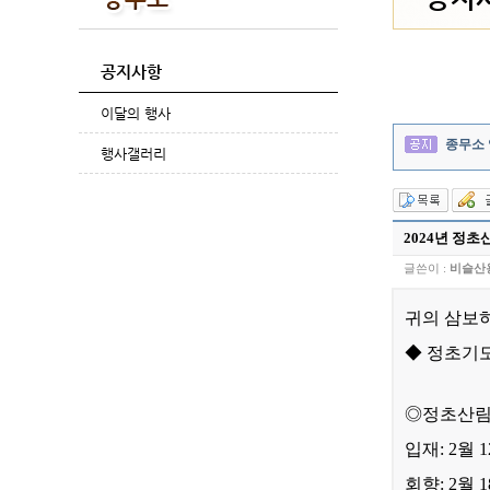
공지사항
이달의 행사
종무소
행사갤러리
2024년 정초
글쓴이 :
비슬산
귀의 삼보
◆
정초기도
◎
정초산
입재:
2
월
1
회향:
2
월
1