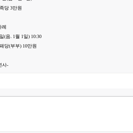
족당
3
만원
차례
일(음. 1월 1일) 10:30
패당(부부) 10만원
연사
-