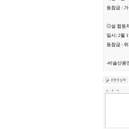
동참금
:
가
◎
설 합동
일시: 2월 1
동참금
:
위
-
비슬산용