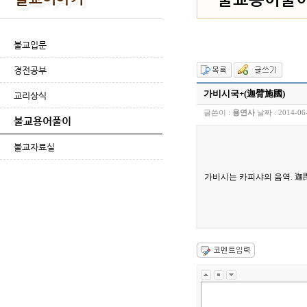
불교입문
경전공부
가비시국+(迦臂施國)
교리상식
글쓴이 :
용연사
날짜 :
2014-06
불교용어풀이
불교자료실
가비시는 카피샤의 음역. 迦毘