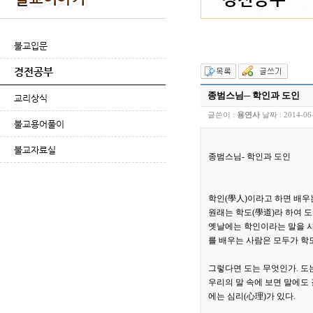
불교입문
경전공부
종범스님─ 학인과 도인
교리상식
글쓴이 :
용연사
날짜 :
2014-06
불교용어풀이
불교자료실
종범스님- 학인과 도인
학인(學人)이라고 하면 배우는
원래는 학도(學道)라 하여 
옛날에는 학인이라는 말을 사
를 배우는 사람은 모두가 학도
그렇다면 도는 무엇인가. 도
우리의 말 속에 보면 말에도 
에는 심리(心理)가 있다.