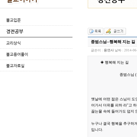
불교입문
경전공부
종범스님─행복해 지는 길
교리상식
글쓴이 :
용연사
날짜 :
2014-06
불교용어풀이
◈ 행복해 지는 길
불교자료실
종범스님 (전 조계
옛날에 어떤 젊은 스님이 도
어가서 더위를 피하 라"고 
끓는물 속에 들어가도 덥지 
누구나 결국 행복을 추구하게
입니다.