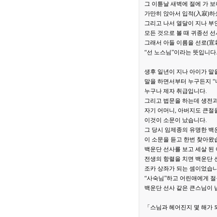
그 이튿날 새벽에 절에 가 
가만히 앉아서 입적(入寂)하
그리고 나서 열달이 지나 부
모든 것으로 볼 때 귀종선 
그래서 아들 이름을 선로(宣
“선 노스님”이라는 뜻입니다
생후 일년이 지나 아이가 말을
말을 하면서부터 누구든지 “
누구나 제자 취급입니다.
그리고 법문을 하는데 생전과
자기 어머니, 아버지도 큰절
이것이 소문이 났습니다.
그 당시 임제종의 유명한 백
이 소문을 듣고 한번 찾아왔
백운단 선사를 보고 세살 된 
전생의 항렬을 치면 백운단 
조카 상좌가 되는 셈이었습니
“사숙님”하고 어린애에게 절
백운단 선사 같은 큰스님이 
「스님과 헤어진지 몇 해가