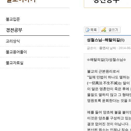
불교입문
경전공부
성철스님─해탈의길(1)
교리상식
글쓴이 :
용연사
날짜 :
2014-06
불교용어풀이
⊙해탈의길(1)/성철스님⊙
불교자료실
불교의 근본원리로서
“일체 만법이 하나도 멸하는 
(一切萬法 不生不滅)는 말이
이 말은 영혼만이 죽은 후에
물질도 멸하지 않고 그 형태
영원토록 윤회한다는 것을 
예를 들어 양초에 불을 붙이
이것은 양초를 구성하고 있는
결코 없어진 것이 아닙니다.
분산된 원소는 인체나 짐승, 