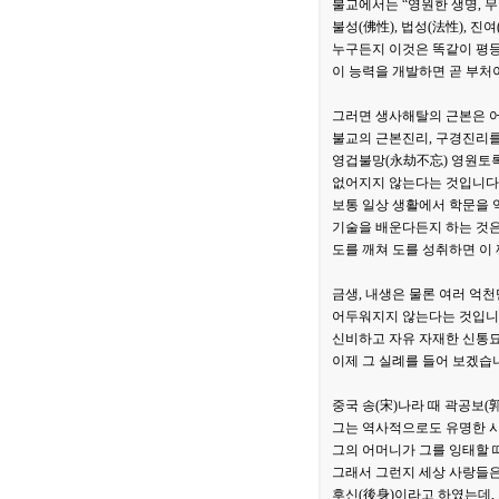
불교에서는 “영원한 생명, 
불성(佛性), 법성(法性), 진
누구든지 이것은 똑같이 평등
이 능력을 개발하면 곧 부처
그러면 생사해탈의 근본은 
불교의 근본진리, 구경진리를
영겁불망(永劫不忘) 영원토록
없어지지 않는다는 것입니다
보통 일상 생활에서 학문을 
기술을 배운다든지 하는 것은
도를 깨쳐 도를 성취하면 이
금생, 내생은 물론 여러 억
어두워지지 않는다는 것입니다
신비하고 자유 자재한 신통묘
이제 그 실례를 들어 보겠습
중국 송(宋)나라 때 곽공보
그는 역사적으로도 유명한 
그의 어머니가 그를 잉태할 
그래서 그런지 세상 사랑들은
후신(後身)이라고 하였는데,