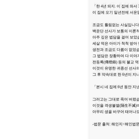
「한 4년 되지. 이 집에 와서 
이 집에 오기 일년전에 서운
조금도 틀림없는 사실입니다.
백운단 선사가 보통의 이론
아주 깊은 법담을 걸어 보았
세살 먹은 아이가 척척 받아
생전과 조금도 다름이 없었습
그 법담은 장황하여 다 이야
전등록(傳燈錄) 등의 불교 
이것이 유명한 귀종선 선사의
그 후 약속대로 한 6년이 지
「본시 네 집에 6년 동안 지
그러고는 그대로 죽어 버렸습
이것을 격생불멸(隔生不滅)
아무리 생을 바꾸어 태어나도
-법문 출처: 해인지<해인법문