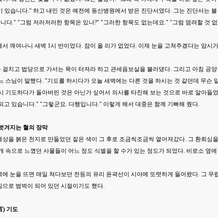
여기 있습니다." 하고 내민 것은 예전에 동산병원에서 받은 진단서였다. 그는 진단서는 볼
습니다." "그럼 저러저러한 항목은 있나?" "그러한 항목도 없는데요." "그럼 염려할 것 없
서 깨여나니 새벽 1시 반이었다. 잠이 올 리가 없었다. 이제 눈을 고쳐주겠다는 암시
 걸치고 법당으로 가서는 목이 터져라 하고 관세음보살을 불러댔다. 그리고 아침 공
느 스님이 말했다. "기도를 하시다가 오늘 새벽에는 다른 것을 하시는 것 같던데 무슨 
시 기도하다가 돌아버린 것은 아닌가 싶어서 의사를 타진해 보는 것으로 바로 알아들었다
되고 있습니다." "그렇군요. 다행입니다." 이렇게 해서 대중은 함께 기뻐해 줬다.
씩 벗겨지는 혈의 장막
상을 붉은 천지로 만들었던 짙은 색이 그 후로 조금씩조금씩 옅어져갔다. 그 환희심을
개 속으로 느꼈던 사물들이 어느 정도 식별을 할 수가 있는 정도가 되었다. 비로소 옆에
에 눈을 뜨면 매일 쳐다보던 전등의 유리 윤곽선이 시야에 또렷하게 들어왔다. 그 무렵
짐으로 범벅이 되어 있던 시절이기도 했다.
言) 기도