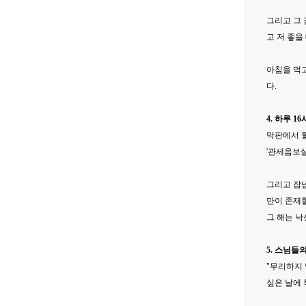
그리고 그 
고 저 좋을
아침을 먹고
다.
4. 하루 1
막판에서 할
'관세음보살
그리고 잡념
만이 존재할
그 해는 낙
5. 스님들
"무리하지
싶은 날에