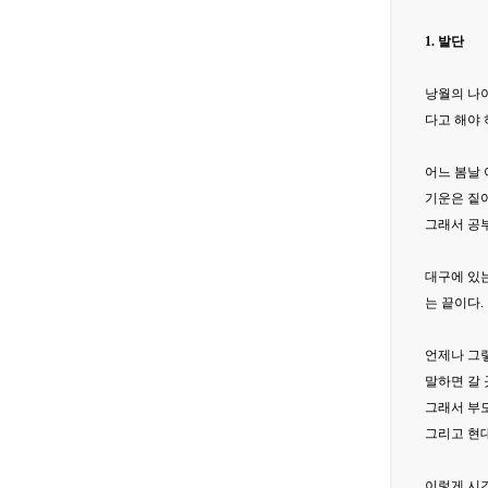
1. 발단
낭월의 나이
다고 해야 
어느 봄날 
기운은 짙어
그래서 공
대구에 있는
는 끝이다.
언제나 그렇
말하면 갈 
그래서 부모
그리고 현대
이렇게 시