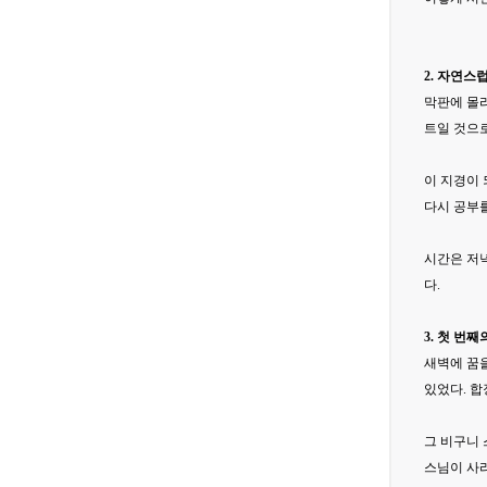
2. 자연스
막판에 몰리
트일 것으
이 지경이
다시 공부
시간은 저녁
다.
3. 첫 번째
새벽에 꿈을
있었다. 합
그 비구니 
스님이 사