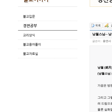
불교입문
경전공부
낭월스님─ 낭
교리상식
글쓴이 :
용연사
불교용어풀이
불교자료실
낭월 (朗
(낭월스님 
가끔은 방
그리고 그렇
려 드림으
물론 실화일