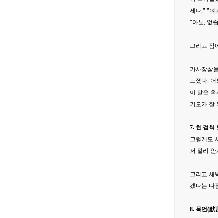
세나." "
"아뇨, 없
그리고 잠에
가사장삼을
느꼈다. 어
이 말은 혹
기도가 잘 
7. 한 겹
그렇게도 세
저 멀리 안
그리고 새벽
겠다는 다
8. 묵언(默