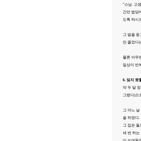
"스님. 고
간만 법당에
도록 하시오
그 말을 듣
만 줄었다
물론 아무런
일상이 반
6. 잊지 
약 두 달 
그랬다)으
그 어느 날
을 하였다.
그 집은 돌
세 번 하는
이 쏘여들었