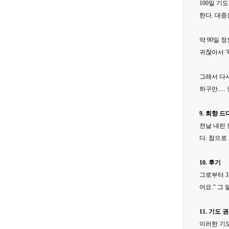
100일 기
한다. 대중
약 90일 
귀찮아서 '
그래서 다시
하구만..... 
9. 회향 
전날 내린 
다. 참으로
10. 후기
그로부터 3
어요." 그
11. 기도 
이러한 기도