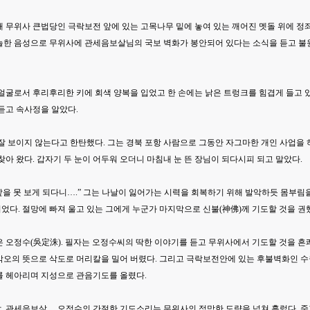
 무위사 큰법당인 극락보전 앞에 있는 고목나무 밑에 놓여 있는 깨어진 멧돌 위에 정
눌한 음성으로 무위사에 관세음보살님의 국보 벽화가 봉안되어 있다는 소식을 듣고 
 얼굴로서 후리후리한 키에 회색 양복을 입었고 한 손에는 낡은 트렁크를 힘겹게 들고 
듣고 속사정을 알았다.
잘 보이지 않는다고 한탄했다. 그는 경북 포항 사람으로 그동안 자그마한 개인 사업을 
찾아 왔다. 갑자기 두 눈이 어두워 오더니 마침내 눈 뜬 장님이 되다시피 되고 말았다.
 앞을 못 보게 되다니….” 그는 나날이 잃어가는 시력을 회복하기 위해 발악하듯 몸
다. 절망에 빠져 울고 있는 그에게 누군가 마지막으로 신불(神佛)께 기도할 것을 권
은 오정수(吳定洙). 필자는 오정수씨의 딱한 이야기를 듣고 무위사에서 기도할 것을 흔
각오의 뜻으로 삭도로 머리칼을 밀어 버렸다. 그리고 극락보전안에 있는 후불벽화인 
를 헤아리며 지성으로 관음기도를 올렸다.
, 관세음보살… 오정수의 간절한 기도소리는 무위사의 적막한 도량을 넘쳐 흘렀다. 