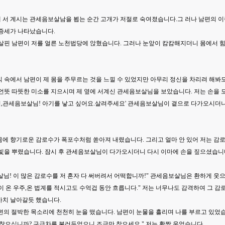
 서 계시는 관세음보살남을 뵙는 순간 고개가 저절로 숙여졌습니다.그 러나 남편의 
 증세가 나타났습니다.
살핀 남편이 저를 얼른 노천법당에 앉혔습니다. 그러나 눈앞이 캄캄해지더니 몸에서 힘
 속에서 남편이 제 몸을 주무르는 것을 느낄 수 있었지만 아무리 정신을 차리려 해봐도
언뜻 따뜻한 미소를 지으시며 제 옆에 서계신 관세음보살님을 보았습니다. 저는 손을 
,관세음보살님! 아기를 낳고 싶어요.살려주세요' 관세음보살님이 곁으로 다가오시더니
몸에 향기로운 감로수가 폭포수처럼 쏟아져 내렸습니다. 그리고 얼마 안 있어 저는 감
빛을 뿌렸습니다. 잠시 후 관세음보살님이 다가오시더니 다시 이마에 손을 짚으셨습니다
님! 이 많은 감로수를 저 혼자 다 써버려서 어떡합니까!" 관세음보살님은 환하게 웃
이 온 우주,온 법계를 적시고도 수억겁 동안 흐릅니다." 저는 너무나도 감격하여 그 
마치 날아갈듯 했습니다.
남편의 절박한 목소리에 천천히 눈을 떴습니다. 남편이 눈물을 흘리며 나를 부르고 있었
괜찮으십니까? 구급차를 불러두었으니 조금만 참으세요." 저는 활짝 웃었습니다.