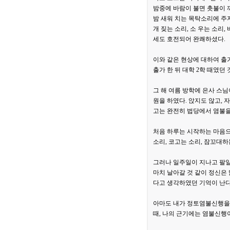
밤중에 바람이 불면 촛불이 
밤 새워 치는 목탁소리에 주
개 짖는 소리, 소 우는 소리
세도 호전되어 완쾌하셨다.
이와 같은 현상에 대하여 출가
출가 한 뒤 대학 2학 때였던 
그 해 여름 방학에 은사 스님
원을 하였다. 앉지도 않고, 
고는 완전히 법당에서 염불을
처음 하루는 시작하는 마음으
소리, 코고는 소리, 잠꼬대
그러나 일주일이 지나고 팔일
마치 날아갈 것 같이 정신은
다고 생각하였던 기억이 난다.
아마도 내가 정토염불신행을 
때, 나의 근기에는 염불신행