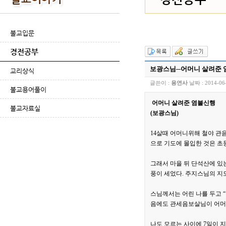
불교입문
경전공부
보광스님─어머니 살려준 
교리상식
글쓴이 :
용연사
날짜 :
2014-06
불교용어풀이
어머니 살려준 염불신행
불교자료실
(보광스님)
14살때 어머니위해 철야 관
으로 기도에 몰입한 것은 초등
그래서 마을 뒤 단석산에 있는
풍이 세었다. 주지스님의 지
스님께서는 어린 나를 두고 
음에도 관세음보살님이 어머님
나도 모르는 사이에 7일이 