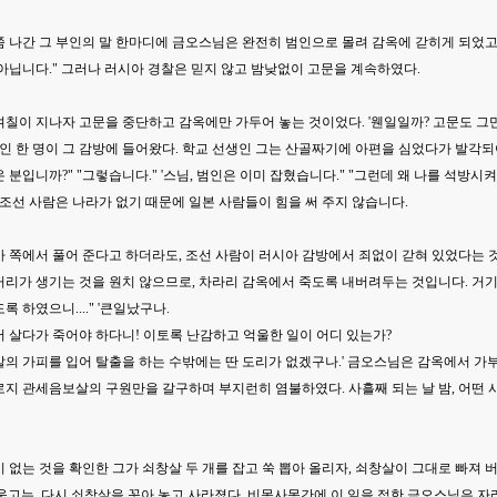
 나간 그 부인의 말 한마디에 금오스님은 완전히 범인으로 몰려 감옥에 갇히게 되었고
아닙니다." 그러나 러시아 경찰은 믿지 않고 밤낮없이 고문을 계속하였다.
칠이 지나자 고문을 중단하고 감옥에만 가두어 놓는 것이었다. '웬일일까? 고문도 그만
국인 한 명이 그 감방에 들어왔다. 학교 선생인 그는 산골짜기에 아편을 심었다가 발각되
 분입니까?" "그렇습니다." '스님, 범인은 이미 잡혔습니다." "그런데 왜 나를 석방시켜 
선 조선 사람은 나라가 없기 때문에 일본 사람들이 힘을 써 주지 않습니다.
아 쪽에서 풀어 준다고 하더라도, 조선 사람이 러시아 감방에서 죄없이 갇혀 있었다는 
거리가 생기는 것을 원치 않으므로, 차라리 감옥에서 죽도록 내버려두는 것입니다. 거기
록 하였으니...." '큰일났구나.
 살다가 죽어야 하다니! 이토록 난감하고 억울한 일이 어디 있는가?
의 가피를 입어 탈출을 하는 수밖에는 딴 도리가 없겠구나.' 금오스님은 감옥에서 가
지 관세음보살의 구원만을 갈구하며 부지런히 염불하였다. 사흘째 되는 날 밤, 어떤 
 없는 것을 확인한 그가 쇠창살 두 개를 잡고 쑥 뽑아 올리자, 쇠창살이 그대로 빠져
-' 웃고는, 다시 쇠창살을 꼿아 놓고 사라졌다. 비몽사몽간에 이 일을 접한 금오스님은 