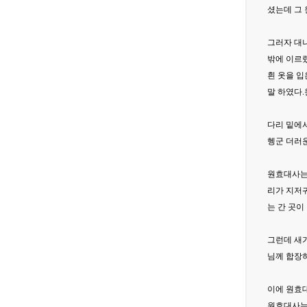
셨는데 그
그러자 대나
밖에 이르렀
흰 옷을 입
말 하였다.
다리 밑에서
헹군 더러운
원효대사는 
리가 지저귀
는 간 곳이
그런데 새
님께 합장하
이에 원효
원효대사는