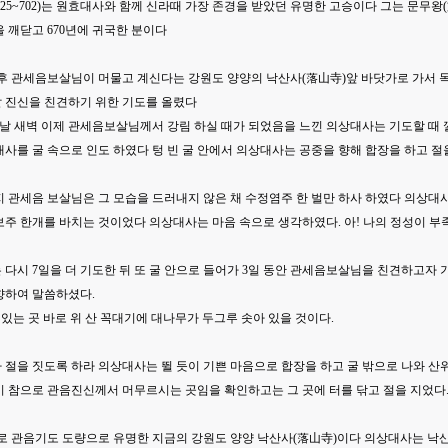
25~702)는 원효대사와 함께 신라때 가장 존경을 받았던 유명한 고승이다 그는 문무왕(
 깨닫고 670년에 귀국한 분이다
 후 관세음보살님이 머물고 계신다는 강원도 양양의 낙산사(落山寺)앞 바닷가로 가서 목
 진신을 친견하기 위한 기도를 올렸다
날 새벽 이제 관세음보살님께서 강림 하실 때가 되었음을 느낀 의상대사는 기도할 때 
사를 굴 속으로 인도 하였다 텅 빈 굴 안에서 의상대사는 공중을 향해 합장을 하고 절
 관세음 보살님은 그 모습을 드러내지 않은 채 수정염주 한 벌만 하사 하였다 의상대
보주 한개를 바치는 것이었다 의상대사는 마음 속으로 생각하였다. 아! 나의 정성이 
다시 7일을 더 기도한 뒤 또 굴 안으로 들어가 3일 동안 관세음보살님을 친견하고자
향하여 말씀하셨다.
 있는 곳 바로 위 산 꼭대기에 대나무가 두그루 솟아 있을 것이다.
절을 짓도록 하라 의상대사는 뛸 듯이 기쁜 마음으로 합장을 하고 굴 밖으로 나와 산위
이 참으로 관음진신께서 머무르시는 곳임을 확인하고는 그 곳에 터를 닦고 절을 지었다
바로 관음기도 도량으로 유명한 지금의 강원도 양양 낙산사(落山寺)이다 의상대사는 낙