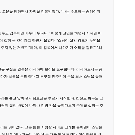
, 고문을 당하면서 자백을 강요받았다. "나는 수도하는 승려이지
두고 감옥에만 가두어 두다니..' 이렇게 고민을 하면서 지내던 어
어 잡혀 온 것이라고 하면서 물었다. "스님이 살인 강도의 누명을
주지 않는 거요?" "아마, 이 감옥에서 나가기가 어려울 걸요?" "왜
것을 구실로 일본은 러시아에 보상을 요구합니다. 러시아로서는 공
다가 보복을 두려워한 그 부잣집 안주인이 돈을 써서 스님을 풀어
부좌를 틀고 앉아 관세음보살을 부르기 시작했다. 참선도 화두도 그
사람이 철창 바깥에 나타나 감방 안을 들여다보며 주위를 살피는 것
 버리는 것이었다. 그는 뽑힌 쇠창살 사이로 고개를 들이밀어 스님을
자리에서 일어나 가운데 쇠창살 두 개를 뽑아 보았다. 이상하게도 쇠