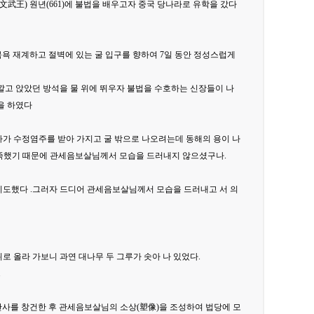
文武王) 원년(661)에 불법을 배우고자 중국 당나라로 유학을 갔다
욕 재계하고 절벽에 있는 굴 입구를 향하여 7일 동안 정성스럽게
깔고 앉았던 방석을 물 위에 뛰우자 불법을 수호하는 신장들이 나
을 하였다
사가 수정염주를 받아 가지고 굴 밖으로 나오려는데 동해의 용이 나
부족했기 때문에 관세음보살님께서 모습을 드러내지 않으셨구나.
 기도했다 .그러자 드디어 관세음보살님께서 모습을 드러내고 서 의
로 올라 가보니 과연 대나무 두 그루가 솟아 나 있었다.
.
산사를 창건한 후 관세음보살님의 소상(塑像)을 조성하여 법당에 모