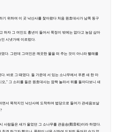
견하기 위하여 이 곳 낙산사를 찿아왔다 처음 원효대사가 남쪽 동구
라고 하자 그 여인도 흉년이 들어서 쭉정이 밖에는 없다고 농담 삼아
놓인 시냇가에 이르렀다.
였다. 그런데 그여인은 깨끗한 물을 떠 주는 것이 아니라 빨래를
. 바로 그 때였다. 들 가운데 서 있는 소나무에서 푸른 새 한 마
오," 그 소리를 들은 원효대사는 깜짝 놀라서 뒤를 돌아다보니 새
을 하면서 목적지인 낙산사에 도착하여 법당으로 들어가 관세음보살
?
시 사람들은 새가 울었던 그 소나무를 관음송(觀音松)이라 하였다.
친견 하고자 했으나, 풍랑이 너무 심하여 도저히 들어갈 수가 없