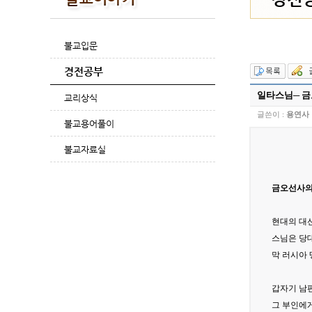
불교입문
경전공부
일타스님─ 금
교리상식
글쓴이 :
용연사
불교용어풀이
불교자료실
금오선사의
현대의 대선사
스님은 당대
막 러시아 
갑자기 남
그 부인에게