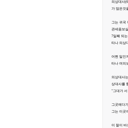
의상대사(6
가 많은것을
그는 귀국
관세음보살
7일째 되는
타나 의상대
어쩐 일인지
타나 여의
의상대사는 
상대사를 
"그대가 서
그곳에다가 
그는 이곳
이 절이 