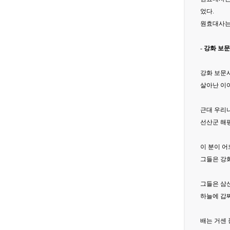
었다.
원효대사는 
-
강화 보
강화 보문
살아난 이야
근대 우리
선산군 해
이 분이 어
그들은 강
그들은 삼
하늘에 갑
배는 거센 