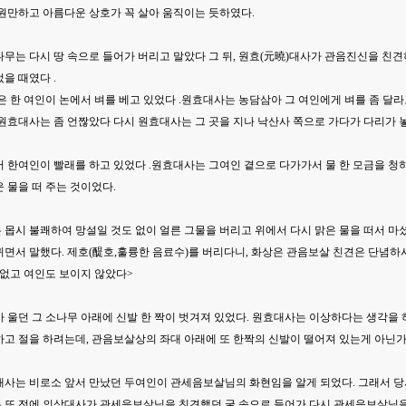
 원만하고 아름다운 상호가 꼭 살아 움직이는 듯하였다.
무는 다시 땅 속으로 들어가 버리고 말았다 그 뒤, 원효(元曉)대사가 관음진신을 친
을 때였다 .
은 한 여인이 논에서 벼를 베고 있었다 .원효대사는 농담삼아 그 여인에게 벼를 좀 달
원효대사는 좀 언짢았다 다시 원효대사는 그 곳을 지나 낙산사 쪽으로 가다가 다리가 
 한여인이 빨래를 하고 있었다 .원효대사는 그여인 곁으로 다가가서 물 한 모금을 청하
 물을 떠 주는 것이었다.
몹시 불쾌하여 망설일 것도 없이 얼른 그물을 버리고 위에서 다시 맑은 물을 떠서 마셨다
면서 말했다. 제호(醍호,훌륭한 음료수)를 버리다니, 화상은 관음보살 친견은 단념하시
 없고 여인도 보이지 않았다>
가 울던 그 소나무 아래에 신발 한 짝이 벗겨져 있었다. 원효대사는 이상하다는 생각
고 절을 하려는데, 관음보살상의 좌대 아래에 또 한짝의 신발이 떨어져 있는게 아닌가
대사는 비로소 앞서 만났던 두여인이 관세음보살님의 화현임을 알게 되었다. 그래서 당
 또 전에 의상대사가 관세음보살님을 친견했던 굴 속으로 들어가 다시 관세음보살님을 