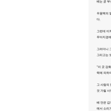
배는 곧 부
우용택의 일
다.
그런데 이처
무아지경에
그러더니 그
그리고는 
"이 곳 
력에 의하여
그 사람의 
것 가릴 사
배 안은 갑
에서 소리