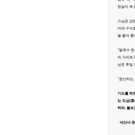
창살이 쏙 
스님은 감방
아파 수수밭
을 몰아 
"탈옥수 한
의 가피로구
님은 후일
"참선하는 
기도를 하면
는 도심(道
하라. 불보
- 낙산사