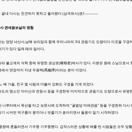
끝내 다시는 친견하지 못하고 돌아왔다 (삼국유사)권3 -----------
문사 관세음보살의 영험
사는 양양 낙산사,남해 보리암과 함께 우리나라의 3대 관음기도 도량이다 이곳을 구경
기가 있다 일제 때의 일이다,
나라 불교계의 석학 중에 유명한 권상로(權相老)박사가 있다. 이분은 원래 스님으로서
평에서 면장까지 지낸 우용택(禹龍擇)이라는 분이 이었다.
느 해 가을, 친구 몇 사람과 더불어 강화도 구경을 가게 되었다.
화도의 명소인 마이산과 전등사 등을 구경한뒤 마지막으로 관음기도 도량으로서 유명한
산 나루터에서 목선을 타고 보문사에 도착하여 "굴법당 마애관음" 등을 구경한뒤 다시
짜기 시커먼 먹구름이 뭉치더니 빗줄기가 쏟아지면서 돌풍이 일기 시작하였다.
풍량에 흔들리면서 기우뚱 기우뚱했다. 갑작스러운 상황에 배를 탄 사람들은 모두 당황