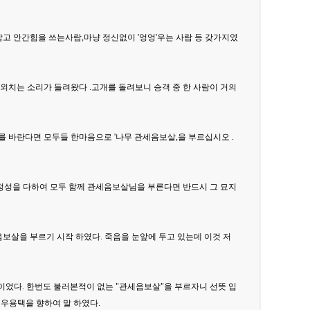
잡고 안간힘을 쓰는사람,마냥 정신없이 '엉엉'우는 사람 등 갖가지였
외치는 소리가 들려왔다 .고개를 돌려보니 승객 중 한 사람이 거의
를 바란다면 모두들 한마음으로 '나무 관세음보살,을 부르십시오 .
 정성을 다하여 모두 함께 관세음보살님을 부른다면 반드시 그 묘지
보살을 부르기 시작 하였다. 죽음을 눈앞에 두고 있는데 이것 저
 이었다. 한번도 불러본적이 없는 "관세음보살"을 부르자니 선뜻 입
우용택을 향하여 말 하였다.