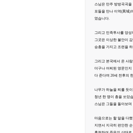
스님은 만주 방방곡곡을 
포들을 만나 이역(異域)
였습니다.
그리고 민족투사를 양성하
그곳은 이상한 불안이 감
승총을 가지고 조련을 하
그리고 본국에서 온 사람
더구나 어찌된 영문인지 
다 준다며 20세 전후의
나무가 하늘을 찌를 듯이
청년 한 명이 총을 쏘았
스님은 그들을 돌아보며 
마음으로는 할 말을 다했
지면서 지극히 편안한 순
혼절하여 죽음의 상태로