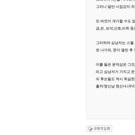
그러니 말만 시집갔지 처
또 버젓이 개가할 수도 
금,은, 보석,산호,비취
그리하여 심낭자는 스물 
로 나가되, 문이 열린 
이를 들은 윤덕삼은 그것
리고 심낭자가 가지고 온
의 후손들도 역시 독실한
출처/청신남 청신녀 (우