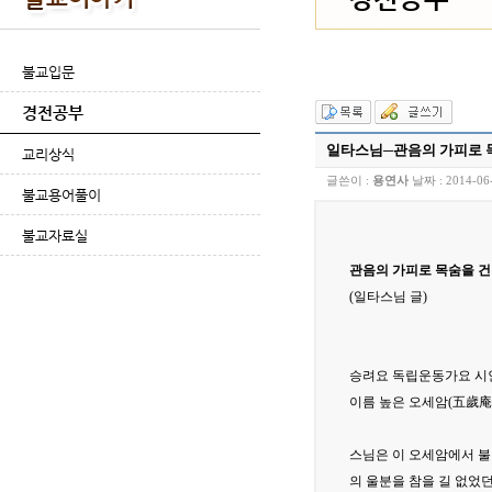
불교입문
경전공부
일타스님─관음의 가피로 
교리상식
글쓴이 :
용연사
날짜 :
2014-06
불교용어풀이
불교자료실
관음의 가피로 목숨을 건
(일타스님 글)
승려요 독립운동가요 시인으
이름 높은 오세암(五歲庵
스님은 이 오세암에서 불
의 울분을 참을 길 없었던