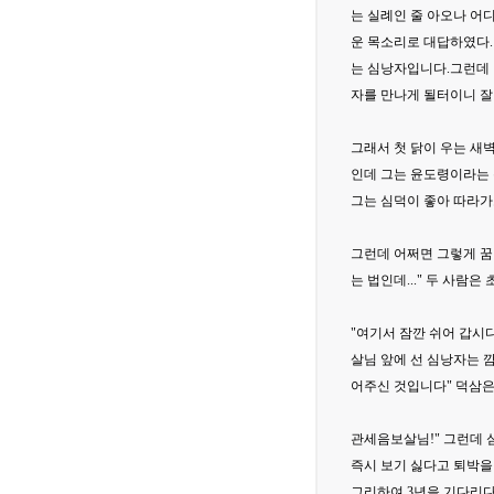
는 실례인 줄 아오나 어
운 목소리로 대답하였다.
는 심낭자입니다.그런데 
자를 만나게 될터이니 잘
그래서 첫 닭이 우는 새
인데 그는 윤도령이라는 
그는 심덕이 좋아 따라가
그런데 어쩌면 그렇게 꿈
는 법인데..." 두 사람
"여기서 잠깐 쉬어 갑시
살님 앞에 선 심낭자는 
어주신 것입니다" 덕삼은
관세음보살님!" 그런데 
즉시 보기 싫다고 퇴박을
그리하여 3년을 기다리다