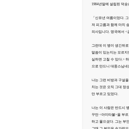
1984년말에 설립된 덕숭
「신유년 여름이었다. 그
져 피고름과 함께 마치 송
의사입니다. 영국에서 <
그런데 이 병이 생긴뒤로
말씀이 있는지는 모르지만
실하면 고칠 수 있다.> 
으로 만드니 대중스님네
나는 그런 비방과 구설을 
치는 것은 오직 그대 정성
만 부르고 있었다.
나는 이 사람은 반드시 병
꾸만 <아미타불>을 부르고
하고 물으셨다. 그는 부
그때 그 부인은 손가락으로