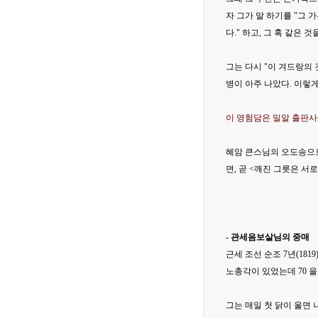
자 그가 말 하기를 "그 
다." 하고, 그 혹 같은 것
그는 다시 "이 겨드랑의 
병이 아주 나았다. 이렇게
이 영험담은 밀알 출판사
혜암 큰스님의 오도송으로
면, 곧 <깨진 그릇은 서로 맞추지
- 관세음보살님의 중매
근세 조선 순조 7년(18
노총각이 있었는데 70 
그는 매일 첫 닭이 울면