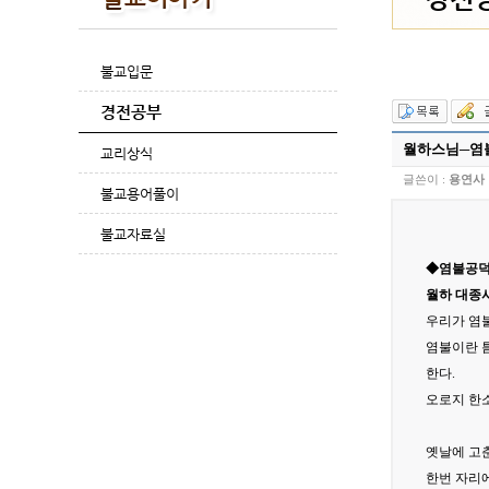
불교입문
경전공부
월하스님─염
교리상식
글쓴이 :
용연사
불교용어풀이
불교자료실
◆염불공덕
월하 대종
우리가 염
염불이란 
한다.
오로지 한
옛날에 고
한번 자리에