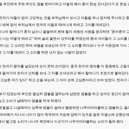
을 부인에게 주면 부인도 염불 한마디하고 이렇게 해서 콩이 한섬 건너갔다가 또 한섬
 천자가 아들이 없어 고민하는 것을 부처님께서 보시고 아들을 하나 점지해 주시려고 중
이 밖에 없어 부처님께서 천자의 아들로 태어나게 하려고 그이를 데려갔다.
고나자 할머니가 혼자 남으니 쓸쓸하여 본래 둘이 세웠던 서원을 생각하며 "춘아춘아
 나는 어떻게 하라고" 하며 슬피 울면서 넋두리를 하였는데 동네 아이들이 그 소리를
머니는 그 소리만 하며 세월을 보냈는데 자꾸 그 소리를 하다보니 누구 아픈집에 가서 
 그 이를 데려다 그 소리를 하면 낫지 않는 사람이 없었다.
 천자가 왕자를 낳았는데 손이 쪼막 손이었다. 중국 천지의 명의를 다 동원해도 고칠수
 들어가자 천자가 신하를 보내 그 이를 모셔오라고 해서 할머니가 조정으로 불려갔다.
"고삼춘 여기 있다" 하고 손을 펴는데 그 아이 손에 고삼춘이라고 쓰여 있었다. 천자가
부부가 있었는데 부인은 열심히 염불을 잘하는데 남편은 염불을 하고 싶어도 정신이 없
놓고 소리가 날때마다 염불을 하게 하였다.
 문을열고 나갈때마다 상투에 방울이 걸려서 떨렁하면 나무아미타불하고 염불하고, 들
게 여러해가 지나서 나이가 많아 죽게되어 저승에 잡혀가 요즈음 말로 미결소에 갇혔는데
에서 떨그렁 소리가 나니까 옥안에서 누군가가 나무아미타불하는 소리가 들려 왔다.