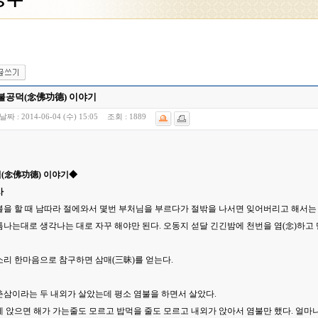
불공덕(念佛功德) 이야기
날짜 :
2014-06-04 (수) 15:05
조회 :
1889
(念佛功德) 이야기◆
사
불을 할 때 남따라 절에와서 몇번 부처님을 부르다가 절밖을 나서면 잊어버리고 해서는
틈나는대로 생각나는 대로 자꾸 해야만 된다. 오동지 섣달 긴긴밤에 천번을 염(念)하
소리 한마음으로 참구하면 삼매(三昧)를 얻는다.
춘삼이라는 두 내외가 살았는데 평소 염불을 하면서 살았다.
 앉으면 해가 가는줄도 모르고 밥먹을 줄도 모르고 내외가 앉아서 염불만 했다. 얼마