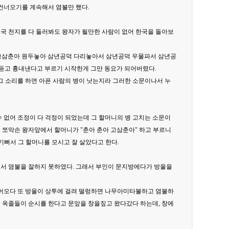
 건너오기를 계속해서 염불만 했다.
국 천지를 다 둘러봐도 왕자가 될만한 사람이 없어 한국을 돌아보
 고삼춘아 원두놓아 삼년공덕 다리놓아서 삼년공덕 우물파서 삼년공
 듣고 흉내낸다고 부르기 시작한게 그만 동요가 되어버렸다.
그 소리를 하면 아픈 사람의 병이 낫는지라 그러한 소문이나서 누
 없어 조정이 다 걱정이 되었는데 그 할머니의 병 고치는 소문이
 쪼막손 왕자앞에서 할머니가 "춘아 춘아 고삼춘아" 하고 부르니
 기뻐서 그 할머니를 모시고 잘 살았다고 한다.
어서 염불을 잘하지 못하였다. 그래서 부인이 문지방에다가 방울을
어오다 또 방울이 상투에 걸려 떨렁하면 나무아미타불하고 염불하
 옥졸들이 순시를 한다고 문앞을 창을짚고 왔다갔다 하는데, 창에