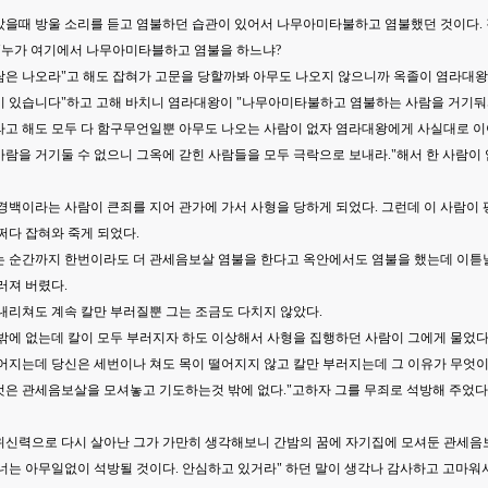
았을때 방울 소리를 듣고 염불하던 습관이 있어서 나무아미타불하고 염불했던 것이다.
 "누가 여기에서 나무아미타블하고 염불을 하느냐?
람은 나오라"고 해도 잡혀가 고문을 당할까봐 아무도 나오지 않으니까 옥졸이 염라대왕
이 있습니다"하고 고해 바치니 염라대왕이 "나무아미타불하고 염불하는 사람을 거기둬
라고 해도 모두 다 함구무언일뿐 아무도 나오는 사람이 없자 염라대왕에게 사실대로 이야
람을 거기둘 수 없으니 그옥에 갇힌 사람들을 모두 극락으로 보내라."해서 한 사람이
선경백이라는 사람이 큰죄를 지어 관가에 가서 사형을 당하게 되었다. 그런데 이 사람이
쩌다 잡혀와 죽게 되었다.
는 순간까지 한번이라도 더 관세음보살 염불을 한다고 옥안에서도 염불을 했는데 이튿날
러져 버렸다.
내리쳐도 계속 칼만 부러질뿐 그는 조금도 다치지 않았다.
밖에 없는데 칼이 모두 부러지자 하도 이상해서 사형을 집행하던 사람이 그에게 물었다.
어지는데 당신은 세번이나 쳐도 목이 떨어지지 않고 칼만 부러지는데 그 이유가 무엇이냐
것은 관세음보살을 모셔놓고 기도하는것 밖에 없다."고하자 그를 무죄로 석방해 주었다
위신력으로 다시 살아난 그가 가만히 생각해보니 간밤의 꿈에 자기집에 모셔둔 관세음보
 너는 아무일없이 석방될 것이다. 안심하고 있거라" 하던 말이 생각나 감사하고 고마