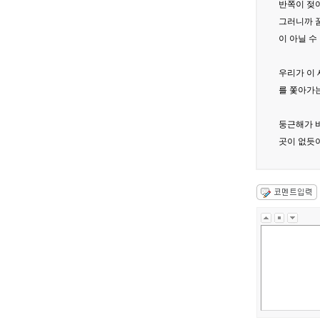
반쪽이 젖어
그러니까 
이 아닐 수
우리가 이
를 쫓아가
둥근해가 
곳이 없듯