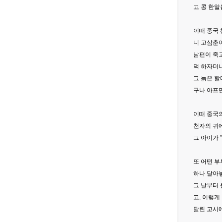
고 콩 한알
이때 중국
니 고삼춘
남편이 죽
덕 하자더니
그 늙은 할
구나 아프면
이때 중국의
천자의 귀에
그 아이가 
또 어떤 
하나 달아
그 날부터
고, 이렇
달린 고시