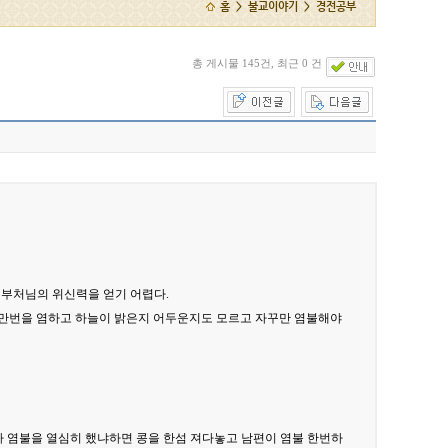
홈 > 불교이야기 > 경전공부
총 게시물 145건, 최근 0 건
 부처님의 위신력을 얻기 어렵다.
고 만번을 염하고 하늘이 밝은지 어두운지도 모르고 자꾸만 염불해야
나 염불을 열심히 했냐하면 콩을 한섬 져다놓고 남편이 염불 한번하