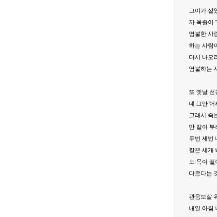
그이가 살
까 옥졸이
염불한 사
하는 사람
다시 나오
염불하는 사
또 옛날 
데 그만 어
그래서 죽
만 칼이 부
두번 세번 
칼은 세개 
도 목이 떨
다르다는 
관음보살 
내일 아침