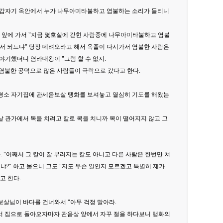
 갑자기 옥안에서 누가 나무아미타불하고 염불하는 소리가 들리니
 앞에 가서 "지금 몇호실에 갇힌 사람중에 나무아미타불하고 염불
서 되느냐" 당장 데려오라고 해서 옥졸이 다시가서 염불한 사람은
기했더니 염라대왕이 "그럼 할 수 없지.
 염불한 공덕으로 많은 사람들이 극락으로 갔다고 한다.
 평소 자기집에 관세음보살 탱화를 보셔놓고 열심히 기도를 해왔는
 관가에서 목을 치려고 칼로 목을 치니까 목이 떨어지지 않고 그
 "어째서 그 칼이 잘 부러지는 칼도 아니고 다른 사람은 한번만 쳐
?" 하고 물으니 그도 "저도 무슨 일인지 모르겠고 특별히 제가
고 한다.
살님이 바다를 건너와서 "아무 걱정 말아라.
워서 집으로 돌아오자마자 관음상 앞에서 자꾸 절을 하다보니 탱화의