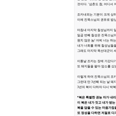
것이다. ‘삼촌도 참, 어디서
조카내외는 기분이 크게 상하
이에 진묵스님의 권유로 밥상
마침내 마지막 칠성님까지 일
일곱 번째 칠성은 진묵스님의 
원치 않은 놈! 어찌 너는 하
내가 너희를 위해 칠성님들을 
그래도 마지막 목선대군이 세 
이튿날 조카는 장에 가갔다가 
또 돼지들을 팔아 암소를 샀는
이렇게 하여 진묵스님의 조카
그런대 만 3년째 되는 날 돼
3년의 복이 다하자 다시 박
*복은 특별한 권능 자가 내
이 복은 내가 짓고 내가 받는
복을 담을 수 있는 마음가짐
또 정성을 다하면 저절로 다