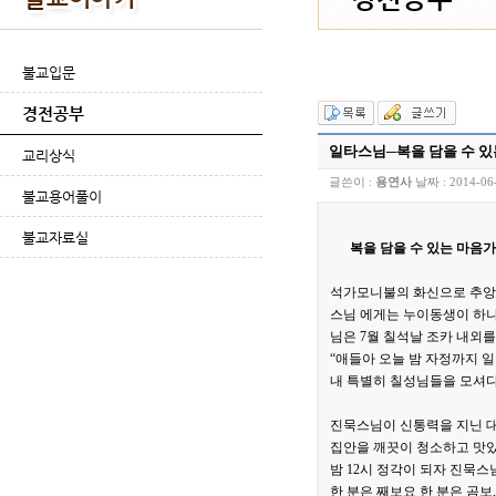
불교입문
경전공부
일타스님─복을 담을 수 
교리상식
글쓴이 :
용연사
날짜 :
2014-06
불교용어풀이
불교자료실
복을 담을 수 있는 마음
석가모니불의 화신으로 추앙받았
스님 에게는 누이동생이 하나
님은 7월 칠석날 조카 내외를
“애들아 오늘 밤 자정까지 일
내 특별히 칠성님들을 모셔다
진묵스님이 신통력을 지닌 대
집안을 깨끗이 청소하고 맛있
밤 12시 정각이 되자 진묵
한 분은 째보요 한 분은 곰