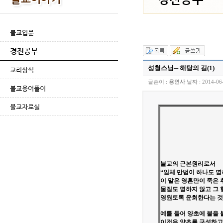
불교입문
경전공부
성철스님─ 해탈의 길(1)
교리상식
글쓴이 :
용연사
날짜 :
2014-06
불교용어풀이
불교자료실
불교의 근본원리로서
“일체 만법이 하나도 멸
이 말은 영혼만이 죽은 
물질도 멸하지 않고 그 
영원토록 윤회한다는 것
예를 들어 양초에 불을 
이것은 양초를 구성하고