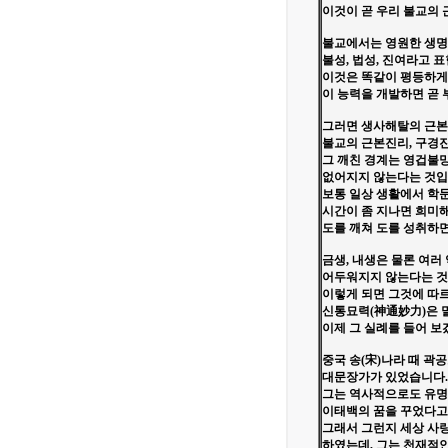
이것이 곧 우리 불교의 
불교에서는 영원한 생명
불성, 법성, 진여라고 
이것은 똑같이 평등하게
이 능력을 개발하면 곧 
그러면 생사해탈의 근본
불교의 근본진리, 구경
그 깨친 경계는 영겁불망
없어지지 않는다는 것입
보통 일상 생활에서 학
시간이 좀 지나면 희미
도를 깨쳐 도를 성취하면
금생, 내생은 물론 여러
어두워지지 않는다는 것
이렇게 되면 그것에 따
신통묘력(神通妙力)은 말
이제 그 실례를 들어 보
중국 송(宋)나라 때 곽
대문장가가 있었습니다.
그는 역사적으로도 유명
이태백의 꿈을 꾸었다고
그래서 그런지 세상 사
하였는데, 그는 천재적