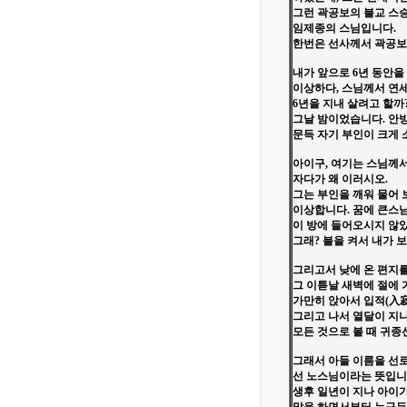
그런 곽공보의 불교 스
임제종의 스님입니다.
한번은 선사께서 곽공보
내가 앞으로 6년 동안을
이상하다, 스님께서 연세
6년을 지내 살려고 할까
그날 밤이었습니다. 안방
문득 자기 부인이 크게 
아이구, 여기는 스님께서
자다가 왜 이러시오.
그는 부인을 깨워 물어 
이상합니다. 꿈에 큰스
이 방에 들어오시지 않
그래? 불을 켜서 내가 보
그리고서 낮에 온 편지
그 이튿날 새벽에 절에 
가만히 앉아서 입적(入
그리고 나서 열달이 지
모든 것으로 볼 때 귀종
그래서 아들 이름을 선로
선 노스님이라는 뜻입니
생후 일년이 지나 아이가