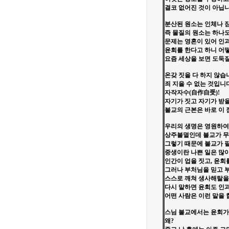
결코 없어진 것이 아닙니
분산된 원소는 인체나 짐
즉 물질의 원소는 하나도
문제는 영혼이 있어 인
윤회를 한다고 하니 어
요즘 세상을 보면 도둑질
온갖 짓을 다 하지 않습
죄 지을 수 없는 것입니다
자작자수(自作自受)!
자기가 짓고 자기가 받
불교의 근본은 바로 이 
우리의 생명은 영원하여 
상주불멸인데 불교가 무
그렇기 때문에 불교가 
중생이란 나쁜 일은 많이
인간이 업을 짓고, 윤회
그러나 부처님을 믿고 
스스로 깨쳐 생사해탈을
다시 말하면 윤회도 인과
어떤 사람은 이런 말을 합
스님 불교에서는 윤회가
왜?