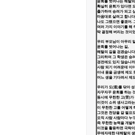
윤회를 벗어나는 해탈의
확실히 윤회가 있다면 
출가하여 승려가 되고 
마음대로 살려고 합니다
나도 그랬으면 좋겠어. 
여러 가지 이야기를 해
딱 결정해 버리는 것이
우리 부모님이 아무리 
윤회를 벗어나는 길,
해탈의 길을 걷겠습니다
그리하여 그 학생은 승려
경전에도 있지 않습니까
사람 되기 어려운데 이미
이내 몸을 금생에 제도 
어느 생을 기다려서 제
우리가 도(道)를 닦아 
자꾸자꾸 윤회를 하는 
동시에 무한한 고(苦)가
이것이 소위 생사고라는
이 무한한 고를 어떻게 
그것은 천당을 갈 필요도
오직 사람 사람마다 누
즉 무한한 능력을 개발
이것을 활용하면 극락이
무애자재한 대해탈의 생