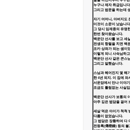
말을 하면서부터 누구든지
누구나 제자 취급입니다
그리고 법문을 하는데 
자기 어머니, 아버지도 
이것이 소문이 났습니다
그 당시 임제종의 유명한
한번 찾아왔습니다.
백운단 선사를 보고 세살
전생의 항렬을 치면 백
조카 상좌가 되는 셈이
이렇게 되니 사숙님하고
백운단 선사 같은 큰스님
그리고 말했습니다.
스님과 헤어진지 몇 해
한 4년 되지. 이 집에 와
서운암에서 만나 이야기
조금도 틀림없는 사실입
백운단 선사가 보통의 
아주 깊은 법담을 걸어 
세살 먹은 아이가 척척 
다름이 없었습니다.
그 법담은 장황하여 다
전등록(傳燈錄) 등의 불