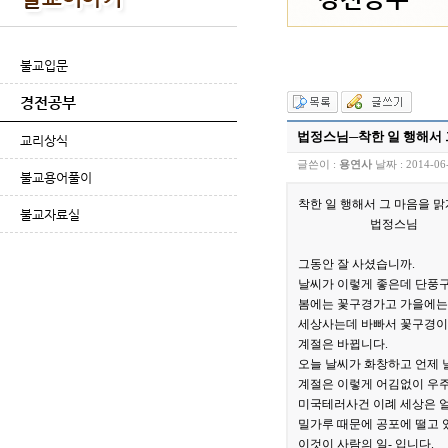
불교입문
경전공부
법정스님─착한 일 행해서 
교리상식
글쓴이 :
용연사
날짜 :
2014-06
불교용어풀이
착한 일 행해서 그 마음을 맑게
불교자료실
법정스님
그동안 잘 사셨습니까.
날씨가 이렇게 좋은데 단풍구
봄에는 꽃구경가고 가을에는 
세상사는데 바빠서 꽃구경이든
계절은 바뀝니다.
오늘 날씨가 화창하고 언제 
계절은 이렇게 어김없이 우주
미국테러사건 이례 세상은 
밀가루 때문에 공포에 떨고 
이것이 사람의 일- 입니다.