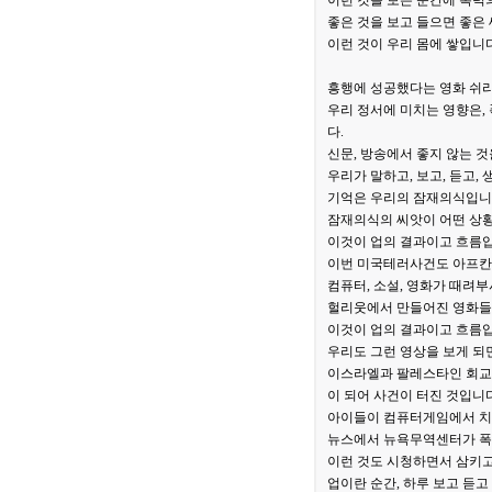
이런 것을 보는 순간에 폭력의
좋은 것을 보고 들으면 좋은
이런 것이 우리 몸에 쌓입니다
흥행에 성공했다는 영화 쉬리
우리 정서에 미치는 영향은,
다.
신문, 방송에서 좋지 않는 것
우리가 말하고, 보고, 듣고,
기억은 우리의 잠재의식입니다
잠재의식의 씨앗이 어떤 상황
이것이 업의 결과이고 흐름입
이번 미국테러사건도 아프칸
컴퓨터, 소설, 영화가 때려
헐리웃에서 만들어진 영화들이
이것이 업의 결과이고 흐름입
우리도 그런 영상을 보게 되
이스라엘과 팔레스타인 회교권
이 되어 사건이 터진 것입니다
아이들이 컴퓨터게임에서 치고
뉴스에서 뉴욕무역센터가 폭격
이런 것도 시청하면서 삼키고
업이란 순간, 하루 보고 듣