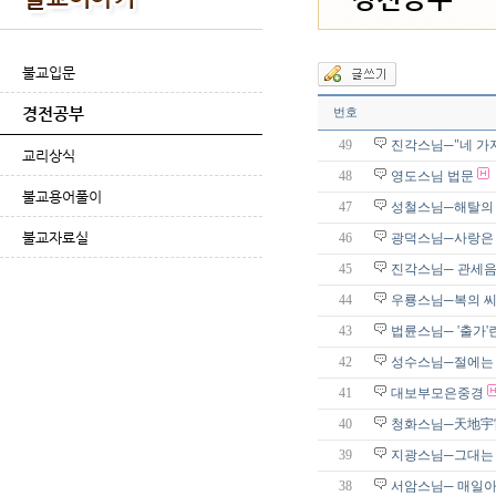
불교입문
경전공부
번호
49
진각스님─"네 가지
교리상식
48
영도스님 법문
불교용어풀이
47
성철스님─해탈의 길
불교자료실
46
광덕스님─사랑은 
45
진각스님─ 관세음
44
우룡스님─복의 
43
법륜스님─ '출가'
42
성수스님─절에는
41
대보부모은중경
40
청화스님─天地宇宙
39
지광스님─그대는 
38
서암스님─ 매일아